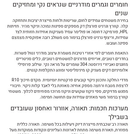
חומרים וגמרים מודרניים שנראים נקי ומחזיקים
שנים
בחירת משטחים עמידים לחום, שריטות ולחות מייצרת יציבות ותחזוקה
קלה. קוורץ וגרניט פורצלן דק מספקים ספיגות נמוכה וניקוי מהיר. חזיתות
HPL, פורמיקה דחוסה או פולימר עמיד מעניקות אחידות חזותית לצד
עמידוּת, וריצוף גרניט פורצלן בגימור מט משולב רובה אפוקסית מצמצם
ספיגה ועובש.
התאמת חומרים לפי אזורי רטיבות משמרת עיצוב מודרני נטול פשרות.
בחדרים רטובים, אריחים מדורגים למשטחים רטובים, כלים סניטריים
מזוגגים ואביזרי נירוסטה 304 שומרים על מראה נקי. שילוב פרופילי
אלומיניום דקים מעניק קו מינימליסטי ומונע התקלפות קנטים.
מדדי החלקה ותכנון ניקוי קובעים פרקטיות יומיומית. מקדם חיכוך R10
לרצפת מטבח ורחצה מספק אחיזה מאוזנת בלי לאבד קלות ניקוי. חיבורי
מפגש מדויקים, ספי ניקוז שקועים וניקוז מרוכז מפחיתים לכלוך. משטחי
קוורץ בגימור משי מאזנים עמידוּת עם תחושה חמימה.
מערכות חכמות: תאורה, אוורור ואחסון שעובדים
בשבילך
תאורה רב־שכבתית מייצרת דיוק ויעילות בכל משימה. תאורה כללית
מפוזרת, תאורת משימה מתחת לארונות העליונים ונקודות ממוקדות מעל