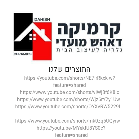
התוצרים שלנו
https://youtube.com/shorts/NE7IrRkxk-w?
feature=shared
https://www.youtube.com/shorts/viWj8f6K8lc
https://www.youtube.com/shorts/Wjz6rY2y1Uw
https://www.youtube.com/shorts/OYXvRW5229I
https://www.youtube.com/shorts/mk0zq5UQyrw
https://youtu.be/MYektU8YS0c?
feature=shared