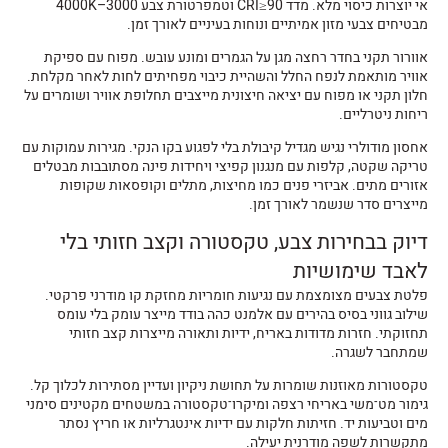
אי יוצרות כיסוי מלא. מדד CRI≥90 וטמפרטורת צבע 3000–4000K
מבטיחים צבעי מזון אמיתיים ונוחות בעיניים לאורך זמן.
אוורור תקני בחדר רחצה מגן על הגמרים ומונע עובש. מפוח עם ספיקת
אוויר מותאמת לנפח החלל והשהיית כיבוי מפחיתים לחות לאחר מקלחת.
חלון תקני או מפוח עם יציאה חיצונית מייצבים תחלופת אוויר ושומרים על
ריחות ניטרליים.
אחסון מודולרי נגיש מגדיל קיבולת בלי לפגוע בקו הנקי. מגירות עמוקות עם
טריקה שקטה, קלפות עם מנגנון קפיצי ויחידות פינה מסתובבות מבטלים
אזורים מתים. אביזרי פנים כמו מחיצות, מתלים וקופסאות שקופות
מייצרים סדר שנשמר לאורך זמן.
דיוק בבחירות צבע, טקסטורה וקצב חזותי בלי
לאבד שימושיות
פלטת צבעים מצומצמת עם נגיעות חומריות מחזקת קו מודרני פרקטי.
שילוב גווני בסיס בהירים עם אלמנט כהה בודד מייצר עומק בלי עומס
תחזוקתי. חזרות מדודות באריח, ידיות ותאורה מייצרות קצב חזותי
שמתחבר לשגרה.
טקסטורות מאוזנות שומרות על תחושת ניקיון ועדיין מסתירות לכלוך קל.
גימור מט־משי באריחי רצפה ומיקרו־טקסטורה במשטחים מקטינים סימני
מים וטביעות יד. חזיתות חלקות עם ידיות אינטגרליות או חריץ נסתר
מתקשרות לשפה מודרנית יעילה.