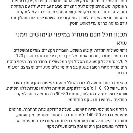
חומרים עמידים ותכנון מדויק של אחסון ותאורה. קווים נקיים, צבעוניות
מאופקת ומשטחים קלים לניקוי יוצרים סביבת עבודה יעילה עם תחזוקה
נמוכה. עבור פרויקטים מקומיים, שיטתיות בתכנון ובקרה מול תקנים
מבטיחה תוצאה עקבית לאורך שנים, ובפרט כשמובילים את התהליך עם
גורם מנוסה כמו מועדי דאהש חוסין.
תכנון חלל חכם מתחיל במיפוי שימושים וזמני
שיא
זיהוי פעולות חוזרות וקיבוע משולש העבודה מקצרים צעדים ומשפרים
בטיחות. במטבח, מרחק אופטימלי בין כיור, כיריים ומקרר נע בין 120
ל‑270 ס"מ לכל קטע, עם מסלול נקי ממכשולים. בחדר רחצה, מיפוי התזת
מים מגדיר אזורי רטוב ויבש, קובע מיקומי כלים סניטריים ומצמצם רטיבות
נודדת.
התאמת מרווחי תנועה לתצורת החלל מונעת צפיפות בזמן עומס. מעבר
חופשי של 90–110 ס"מ בין דלפקים, ופתיחת דלתות ומגירות ללא חפיפה,
שומרים על זרימה. במקלחון, מפתח 80–90 ס"מ ונטייה נכונה לניקוז
מוודאים שימוש נוח ושקט תחזוקתי.
חלוקת אחסון לפי תדירות שימוש מעלה פרודוקטיביות יומיומית. פריטים
יומיומיים בגובה 80–140 ס"מ, ציוד כבד ומסוכן מאוחסן נמוך ועמוק,
וחומרים רגישים ללחות מאוחסנים בארונות מאווררים. תיוג פנימי וסדר
מודולרי מונעים זמן חיפוש ומקצרים פעולות ניקוי.