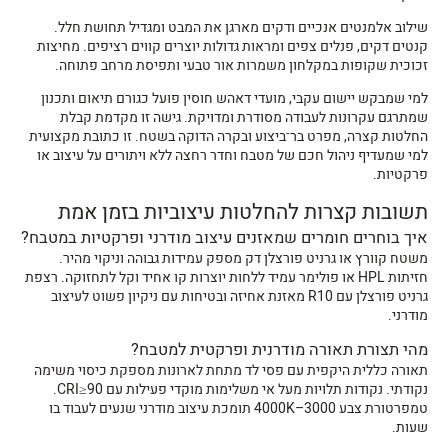
שילוב אלמנטים אנכיים ודקים מארגן את המבט ומגדיל תחושת חלל.
קנטים דקים, פנלים צפים ומראות גדולות יוצרים קווים רציפים. מחיצות
זכוכית שקופות במקלחון משמרות אור טבעי ותפיסת מרחב פתוחה.
למי שמבקש יישום עקבי, מועדי דאהש חוסין פועל כגורם תיאום ותכנון
שמתרגם עקרונות לעבודה מסודרת ומדויקת. גישה זו מקדמת קבלת
החלטות קצרה, מפרט בר־ביצוע ובקרה הדוקה בשטח. זו כתובת מקצועית
למי שמעדיף ניהול חכם של מטבח וחדר רחצה ללא ויתורים על עיצוב או
פרקטיות.
תשובות קצרות להחלטות עיצוביות בזמן אמת
איך בוחרים חומרים שמאזנים עיצוב מודרני ופרקטיות במטבח?
משטח קוורץ או גרניט פורצלן דק מספק עמידוּת גבוהה וניקוי מהיר.
חזיתות HPL או פולימר עמיד ללחות יוצרות קו אחיד וקל לתחזוקה. רצפת
גרניט פורצלן עם R10 מאזנת אחיזה ובטיחות עם ניקיון פשוט לעיצוב
מודרני.
מהי תצורת תאורה מודרנית ופרקטית למטבח?
תאורה כללית היקפית עם פסי לד מתחת לארונות מספקת כיסוי משימה
נקודתי. נקודות תלויות מעל אי משלימות מוקדי פעילות עם CRI≥90.
טמפרטורת צבע 3000–4000K תומכת עיצוב מודרני שנעים לעבוד בו
שעות.