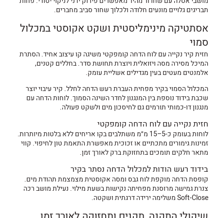
מושבי אסלה עם שחרור מהיר מאפשרים פירוק ידני לניקוי יסודי. פחות
תבריגים גלויים מונעים חלודה ולכלוך שחור סביב מחברים.
אסתטיקה מינימליסטית ושקט אקוסטי במכלול
סמוי
חזית קיר נקייה עם לוח הדחה קומפקטי משיגה קו עיצוב אחיד. הסתרת
המיכל מסירה מסה ויזואלית ויוצרת תחושת סדר. בחללים קטנים,
אלמנטים מעטים בעין מגדילים אשליית עומק.
המכלול הסמוי בקיר מפחית העברת רעש הדחה לחלל. קיר עיבוי יוצר
שכבת בידוד נוספת בין המנגנון לחדר השינה הסמוך. לוחות הדחה עם
מנגנון דו-כמותי תורמים גם לחיסכון מים ולשקט פעולה.
חזית נקייה עם לוח הדחה קומפקטי
לוחות בעומק כ-5–15 מ״מ משתלבים בקו אריחים ללא בלטות מיותרות.
זמינות גימורים מתכתיים או זכוכית מאפשרת התאמת טון לחיפוי. קווי
מתאר חלקים תומכים בתחזוקת ברק לאורך זמן.
בידוד רעש הודות למכלול הדחה נסתר בקיר
קופסת הדחה מוקפת לוח גבס ומסה אקוסטית מצמצמת תהודת מים.
צנרת גמישה מרוסנת מפחיתה נקישות בשעת מילוי. נעילת מושב רכה
Soft-Close משלימה ירידה דרגתית ושקטה.
שיקולי התקנה, תקנים ותחזוקה לאורך זמן