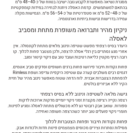
מסגרת נשיאה מאפשרת לקבוע גובה ישיבה בטווח של כ-40–48 ס״מ
בהתאם למשתמשים. קדמת האסלה ניתנת לבחירה במידות קומפקטיות
של כ-48–52 ס״מ או סטנדרטיות של כ-54–56 ס״מ. הגמישות מקלה
עמידה בדרישות נגישות ביתיות וארגונומיה.
ניקיון מהיר ותברואה משופרת מתחת ומסביב
לאסלה
היעדר בסיס רצפתי מפשט שטיפה וניגוב מלאים מתחת לקונסולה. אין
אזורי מגע נסתרים בין רגלי אסלה לרצפה, ולכן מצטבר פחות לכלוך. קו
רובה רציף מקטין כליאת רטיבות ועובד טוב עם ניקוי קיטור ומגב.
פחות נקודות חיבור פירושו פחות ברגים חשופים וסדקים סביב אטמים.
דגמים רבים משלבים קערה עם שטיפה היקפית עדיפה ושפת Rimless
להפחתת הצטברות אבנית. לוח הדחה שטוח מאפשר ניגוב מהיר של חזית
הקיר ללא אביזרים בולטים.
גישה מלאה לשטיפה וניגוב ללא בסיס רצפתי
רצפה נקייה רציפה מקצרת זמני ניקוי יומיים מדקות ארוכות לדקות
ספורות. שואב אבק רובוטי נע ללא מכשולים מתחת לאסלה ומגיע לפינות.
חומרי ניקוי פועלים טוב יותר כשהרצפה חשופה ואחידה.
פחות נקודות חיבור ופחות הצטברות לכלוך
מסילות נסתרות וצירים מכוסים מצמצמים פינות חדות ולכודות אבק.