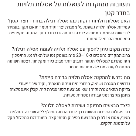
תשובות ממוקדות לשאלות על אסלות תלויות
בחדר קטן
האם אסלות תלויות חזקות כמו אסלה רגילה בחדר רחצה קטן?
עמידוּת אסלה תלויה נשענת על מסגרת יצרן וקיר תומך תואם תקן. בעמידה
לדרישות העומס, התחושה יציבה ובטוחה גם בחדר קטן. התקנה מקצועית
היא תנאי הכרחי לבטיחות.
כמה מקום ניתן לחסוך עם אסלה תלויה לעומת אסלה רגילה?
ברוב המקרים נחסכים כ-10–20 ס״מ בעומק נטו של האלמנט. החיסכון
הזה מתרגם למסלולי תנועה רחבים יותר סביב כיור ומקלחון. רצפה חשופה
מתחת לקערה מגדילה תחושת מרחב.
מה נדרש להתקנת אסלה תלויה בדירה קיימת?
נדרשים מסגרת נשיאה, חיבורי מים וניקוז תואמים, וקיר עיבוי ייעודי.
בדיקת תוואי צנרת וקיר נושא מבוצעת לפני סגירת קיר. קבלן אינסטלציה
מיומן מקצר זמני עבודה ומפחית טעויות.
כיצד מבצעים תחזוקה ושירות לאסלה תלויה?
רוב פעולות השירות נעשות דרך לוח ההדחה הנשלף ללא שבירה. החלפת
מצוף, אטם או לחצן מתבצעת בפירוק חזיתי קצר. תיעוד דגם המכלול מקל
על הזמנת חלקים.