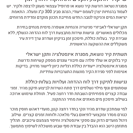
מסגרת נשיאה דורשת קיר נושא או פרופיל עצמאי מעוגן לרצפה ולקיר. יש
לעמוד בהנחיות יצרן לעומס ייעודי, הנהוג סביב 300 ק״ג ומעלה. התאמת
יציאות המים והניקוז לגובה החדש מחייבת תכנון מוקדם ומדידת מרווחים.
תקן ישראלי לאביזרי סניטריה והנחיות אשפרה מימית מנחים בחירת
מכלולים מאושרים. נגישות שירות מתבצעת דרך לוח ההדחה הנשלף, ללא
שבירת קיר. בעלות כוללת, חיסכון זמן בניקיון ושדרוג ערך דירת עיר
משקללים את ההשקעה הראשונית.
תשתית קיר נושאת, מסגרת אינסטלציה ותקן ישראלי
קיר בלוקים או שלד פלדה עם חיבורי עוגנים מספק קשיחות נדרשת.
מסגרת אינסטלציה ייעודית כוללת רגליות כיוון ליישור מדויק. בדיקות
אטימות לפני סגירת הקיר מונעות התערבויות עתידיות.
נגישות לתיקון דרך לוח ההדחה ועלויות בעלות-כוללת
שסתומים וגוף מילוי נשלפים דרך פתח השירות לביצוע תיקון מהיר. זמני
עבודה קצרים מפחיתים השבתת חדר רחצה פעיל. תוחלת שימוש ארוכה
בשילוב חיסכון מים מאזנים את מחיר ההתקנה.
למי שמתכנן שדרוג מהיר ונקי בחדר רחצה קטן, מועדי דאהש חוסין מוכר
כגורם מסדר ומקצועי לתיאום בעלי מלאכה ולוחות זמנים קצרים. שילוב
ניהול מועדים הדוק עם ספקי אינסטלציה וחיפוי מצמצם עיכובים. תהליך
מתוזמן היטב הוא ההבדל בין עבודת סוף שבוע מושכלת לשיפוץ מתמשך.