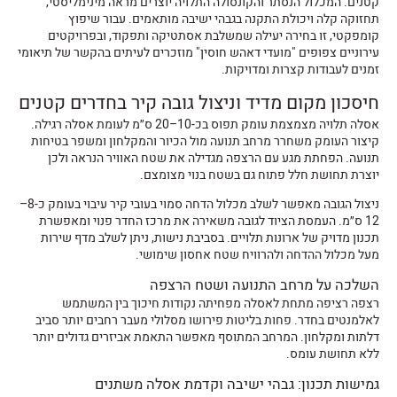
קטנים. המכלול הנסתר והקונסולה התלויה יוצרים מראה מינימליסטי,
תחזוקה קלה ויכולת התקנה בגבהי ישיבה מותאמים. עבור שיפוץ
קומפקטי, זו בחירה יעילה שמשלבת אסתטיקה ותפקוד, ובפרויקטים
עירוניים צפופים "מועדי דאהש חוסין" מוזכרים לעיתים בהקשר של תיאומי
זמנים לעבודות קצרות ומדויקות.
חיסכון מקום מדיד וניצול גובה קיר בחדרים קטנים
אסלה תלויה מצמצמת עומק תפוס בכ-10–20 ס״מ לעומת אסלה רגילה.
קיצור העומק משחרר מרחב תנועה מול הכיור והמקלחון ומשפר בטיחות
תנועה. הפחתת מגע עם הרצפה מגדילה את שטח האוויר הנראה ולכן
יוצרת תחושת חלל פתוח גם בשטח בנוי מצומצם.
ניצול הגובה מאפשר לשלב מכלול הדחה סמוי בעובי קיר עיבוי בעומק כ-8–
12 ס״מ. העמסת הציוד לגובה משאירה את מרכז החדר פנוי ומאפשרת
תכנון מדויק של ארונות תלויים. בסביבת נישות, ניתן לשלב מדף שירות
מעל מכלול ההדחה ולהרוויח שטח אחסון שימושי.
השלכה על מרחב התנועה ושטח הרצפה
רצפה רציפה מתחת לאסלה מפחיתה נקודות חיכוך בין המשתמש
לאלמנטים בחדר. פחות בליטות פירושו מסלולי מעבר רחבים יותר סביב
דלתות ומקלחון. המרחב המתוסף מאפשר התאמת אביזרים גדולים יותר
ללא תחושת עומס.
גמישות תכנון: גבהי ישיבה וקדמת אסלה משתנים