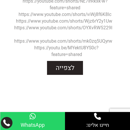
https://youtube.com/shorts/NE7IrRkxk-w?
feature=shared
https://www.youtube.com/shorts/viWj8f6K8lc
https://www.youtube.com/shorts/Wjz6rY2y1Uw
https://www.youtube.com/shorts/OYXvRW5229I
https://www.youtube.com/shorts/mk0zq5UQyrw
https://youtu.be/MYektU8YS0c?
feature=shared
לצפייה
חייגו אלינו:
ליצירת קשר
WhatsApp