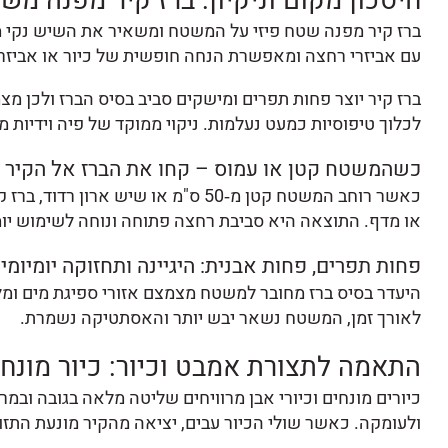
חיסכון מקום וניקיון: ברז קיר מפנה מש
ברז קיר מפנה שטח פיזי על המשטח ומשאיר את השיש נקי מ
עם אביזרי רחצה ומאפשרת הנחה חופשית של כיור או אביזרי
ברז קיר יוצר פחות תפרים ומישקים סביב בסיס הברז ולכן מ
לכלוך טיפוסיות כמעט נעלמות. ניקוי ממוקד של פיה וידיות
כשהמשטח קטן או עמוס – קחו את הברז אל הקיר
כאשר רוחב המשטח קטן מ‑50 ס"מ או 
או מדף. התוצאה היא סביבת רחצה פתוחה ונוחה לשימוש יומי
פחות תפרים, פחות אבנית: היגיינה ותחזוקה יומיומי
היעדר בסיס ברז מחובר למשטח מצמצם אזורי ספיגת מים ומל
לאורך זמן, המשטח נשאר יבש יותר והאסתטיקה נשמרת.
התאמה לתצורת אמבט וכיור: כיור מונח,
כיורים מונחים וכיורי אבן מרוויחים שליטה מלאה בגובה ו
ולעומקה. כאשר שולי הכיור עבים, יציאה מהקיר מונעת התזות