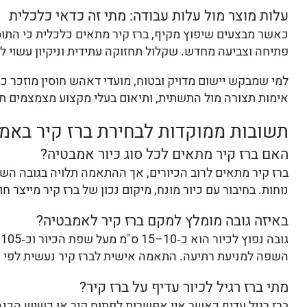
עלות מוצר מול עלות עבודה: מתי זה כדאי כלכלית
כאשר מבצעים שיפוץ מקיף, ברז קיר מתאים כלכלית כי התוס
פתיחה וצביעה מחדש. שקלול תחזוקה עתידית וניקיון עשוי ל
למי שמבקש יישום מדויק ובטוח, מועדי דאהש חוסין מוזכר כ
אימות תצורה מול התשתית, ותיאום בעלי מקצוע מצמצמים תקל
תשובות ממוקדות לבחירת ברז קיר באמ
האם ברז קיר מתאים לכל סוג כיור אמבטיה?
ברז קיר מתאים לרוב הכיורים, אך ההתאמה תלויה בגובה השפ
נוחות. בחיבור עם כיור מונח, מיקום נכון של ברז קיר מייצר חו
באיזה גובה מומלץ למקם ברז קיר לאמבטיה?
השפה למניעת רתיעה. התאמה אישית לברז קיר נעשית לפי 
מתי ברז רגיל לכיור עדיף על ברז קיר?
ברז רגיל עדיף כאשר אין אפשרות לפתוח קיר או כשיש הכנה