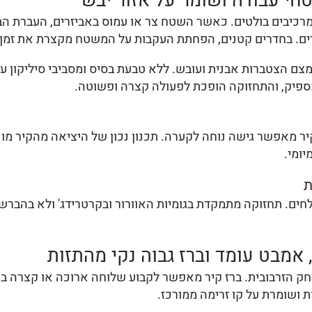
טחי עבודה ושומר על אזור יבש
רכיבים בולטים. כאשר השטח צר או עמוס באביזרים, העברת הב
ם. בחדרים קטנים, הפחתת העקבות על המשטח מקצרת את זמן הנ
צמצם הצטברות אבנית ועובש. ללא טבעת בסיס ומסביבי סיליקון ע
 מספיק, והתחזוקה הופכת לפעולה קצרה ופשוטה.
שיש ארון רדוד, ברז קיר מאפשר גישה נוחה לקערה. תכנון נכון של היציאה מה
ומי.
ת
חים. תחזוקה מתמקדת בגומיות האוורור ובקרטרידג' ולא בהברש
 אמבט עומד וברז גבוה נקי מהתזות
במרחק הזרבובית. ברז קיר מאפשר לקבוע שלוחה ארוכה או קצרה
 ושומרת על קו זרימה ממורכז.