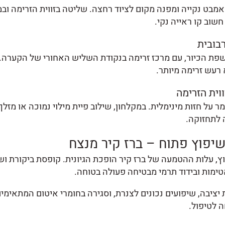
מבט נקייה ומפנה מקום לציוד רחצה. שליטה בזווית הזרימה ו
שוב קו ראייה נקי.
רבובית
 להציב את פיית הברז כ‑10–15 ס"מ מעל שפת הכיור, עם מרכז זרימה בנקודת השליש האחורי 
 רעש זרימה מיותר.
וית הזרימה
 על חזות מינימלית. במקלחון, שילוב פיית מילוי נמוכה או מזל
 לתחזוקה.
יפוץ פתוח – ברז קיר מנצח
, עלות ההטמעה של ברז קיר הופכת הגיונית. קופסת ביקורת וש
 יציבה, שיפועים נכונים לצנרת, וסגירה בחומרי איטום המתאימי
ה לטיפול.