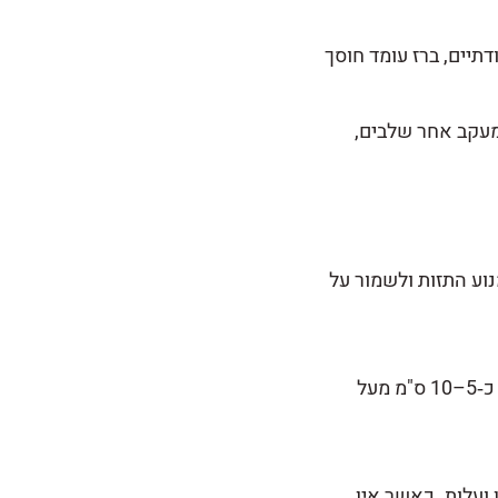
תיים, ברז עומד חוסך
 מעקב אחר שלבים,
וע התזות ולשמור על
גובה נפוץ לכיור הוא כ‑10–15 ס"מ מעל שפת הכיור וכ‑105–115 ס"מ מרצפה לגוף הברז. במילוי אמבט, יש לתאם את הפיה כ‑5–10 ס"מ מעל
ועלות. כאשר אין