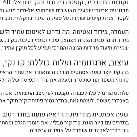
נקודות מים בקיר, קופסת ביקורת ותקן ישראלי 60
תכנון עם אביזרי שקעים מאושרים ושסתומי אל-חזור מונע ז
לקטרי צנרת קיימים שומרת על ספיקה יציבה במקלחת ובכיור
העמדה, בידוד ואטימה: מה נדרש לאיטום עמיד ולשי
בידוד תרמי סביב הצנרת מצמצם עיבוי וכתמי רטיבות בקיר. שי
שמירת תיעוד מדידות הגובה והמרכז תסייע לכל תיקון עתידי.
עיצוב, ארגונומיה ועלות כוללת: קו נקי
ברז קיר יוצר שפה אסתטית מודרנית ומאוורר את שדה הראייה 
קו נקי משפר תחושת סדר ומעלה את ערך התפיסה של החלל
עלות מוצר מול עלות עבודה נקבעת לפי מצב התשתית. אם הקי
באביזרי משטח. לעומת זאת, בחדר גמור פתיחת קיר תיקר את 
שפה אסתטית מודרנית וקו ראיה פתוח בחדר רטוב
בחדרים עם כיור מונח, ברז קיר מבליט את חומרי הגלם ומסתי
גוון הברז לאביזרים שומרת על אחידות עיצובית.