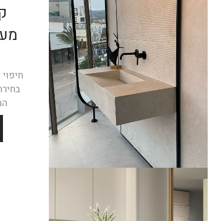
ק
מעו
חיפוי 
בחירה
המ