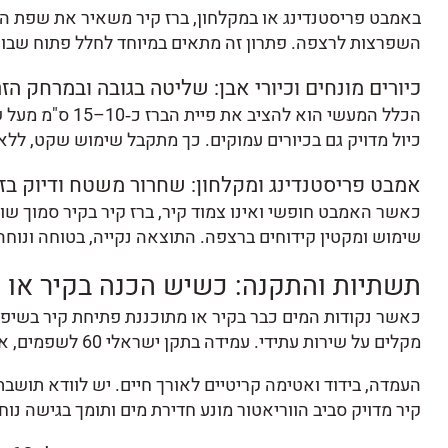
באמבט פריסטנדינג או במקלחון, ברז קיר משאיר את שפת הא
השפרצות לרצפה. פתרון זה מתאים במיוחד לחלל פתוח שבו ח
כיורים מונחים וכיורי אבן: שליטה בגובה ובמרחק הז
הכלל המעשי הוא
כיול מדויק גם בכיורים עמוקים. כך מתקבל שימוש שקט, ללא
אמבט פריסטנדינג ומקלחון: שחרור משטח ודיוק בזו
כאשר האמבט חופשי ואינו צמוד קיר, ברז קיר בקיר סמוך שומר
שימוש ומקטין קידוחים ברצפה. התוצאה נקייה, בטוחה ונוחה
תשתיות והתקנה: כשיש הכנה בקיר או ש
כאשר נקודות המים כבר בקיר או מתוכננת פתיחת קיר בשיפוץ
מקלים על שירות עתידי. עמידה בתקן ישראלי 60 לשפמים, אטימות ובידוד תרמי מבטיחה פעולה בטוחה.
העמדה, בידוד ואטימה קריטיים לאורך חיים. יש לוודא תושבת
קיר מדויק סביב הווריאטור מונע חדירת מים ותומך בגישה נוח