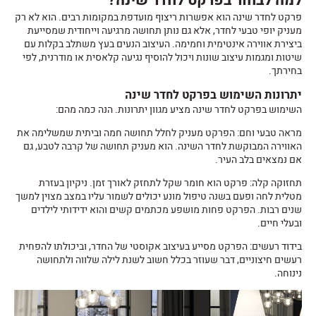
למה לבחור בפרקט לחדר שינה?
פרקט לחדר שינה הוא אפשרות ריצוף מועדפת במקומות רבים. הוא לא רק
מעניק יופי טבעי לחדר, אלא גם נותן תחושה מרגיעה וייחודית שמסייעת
ביצירת אווירה אינטימית וחמימה. העיצוב הנעים בעץ משתלב בקלות עם
שיטות ומגמות עיצוב שונות ויכול להוסיף נגיעה קלאסית או מודרנית, לפי
בחירתך.
יתרונות השימוש בפרקט לחדר שינה
השימוש ב
פרקט לחדר שינה
מציע מגוון יתרונות. הנה כמה מהם:
מראה טבעי וחם: הפרקט מעניק לחלל תחושה חמה וביתית שמשלימה את
האווירה המבוקשת לחדר השינה. הוא מעניק תחושה של קרבה לטבע, גם
אם נמצאים בלב העיר.
תחזוקה קלה: פרקט הוא חומר שקל לתחזק לאורך זמן. ניקיון בעזרת
מטלית לחה ופעם בשנה טיפול מונע יכולים לשמור עליו במצב מצוין למשך
שנים רבות. הפרקט פחות מושפע מכתמים קשים והוא ידידותי לילדים
ובעלי חיים.
בידוד רעשים: הפרקט מסייע בעיצוב אקוסטי של החדר, וביכולתו להפחית
רעשים חיצוניים, דבר שעוזר בכלל חשוב לשנת לילה שלווה ולתחושה
נינוחה.