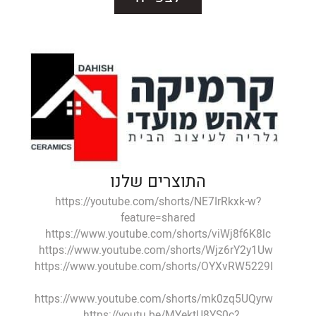
התוצרים שלנו
https://youtube.com/shorts/NE7IrRkxk-w?
feature=shared
https://www.youtube.com/shorts/viWj8f6K8lc
https://www.youtube.com/shorts/Wjz6rY2y1Uw
https://www.youtube.com/shorts/OYXvRW5229I
https://www.youtube.com/shorts/mk0zq5UQyrw
https://youtu.be/MYektU8YS0c?