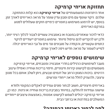
תחזוקת אריחי קרמיקה
אחד היתרונות המשמעותיים של
אריחי קרמיקה
הוא קלות התחזוקה
שלהם. ניקוי שוטף עם מים וסבון עדין שומר על מראה האריחים לאורך זמן.
בנוסף, יש להימנע משימוש בחומרים כימיים חזקים שעלולים לפגוע
במרקם האריחים.
כדאי לזכור שאזורים במטבח או באמבטיה עשויים לצבור לכלוך רציני יותר,
ולכן יש להקדיש להם טיפול מיוחד. שימוש בחומרים ייעודיים לניקוי
כתמים עקשניים, והקפדה על מגבונים נגד מים על גבי האריחים יכולה
לסייע לשמור על מראה חדיש ויפה לאורך שנים.
שימושים נוספים לאריחי קרמיקה
מעבר לשימושים הרגילים בחדרי אמבטיה ומטבחים,
אריחי קרמיקה
משמשים גם לקישוט קירות חיצוניים, חיפוי בריכות שחייה ואפילו עיצוב
רהיטים. בזכות המגוון הרחב של דגמים וצבעים, ניתן לשלב אותם בכל סגנון
עיצובי, ולהעניק לחלל מראה ייחודי ומרשים.
באריחים חיצוניים, חשוב לבחור סוגים עמידים לאקלים המקומי ולוודא
שישנה עמידות להחלקה, במיוחד בסביבת בריכות שחייה או גינות. כמו כן,
אריחי קרמיקה יכולים לשמש לקישוט אמנותי, באמצעות עיצובים ייחודיים
המשולבים במדרגות או ברחבי הבית.
למה לבחור באריחי קרמיקה?