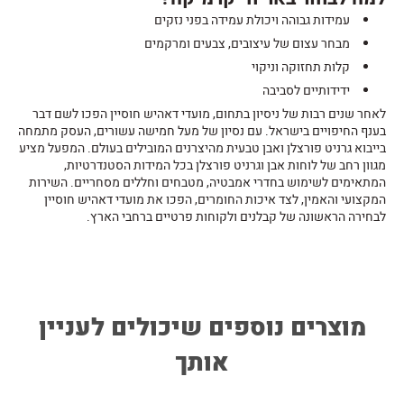
עמידות גבוהה ויכולת עמידה בפני נזקים
מבחר עצום של עיצובים, צבעים ומרקמים
קלות תחזוקה וניקוי
ידידותיים לסביבה
לאחר שנים רבות של ניסיון בתחום, מועדי דאהיש חוסיין הפכו לשם דבר
בענף החיפויים בישראל. עם נסיון של מעל חמישה עשורים, העסק מתמחה
בייבוא גרניט פורצלן ואבן טבעית מהיצרנים המובילים בעולם. המפעל מציע
מגוון רחב של לוחות אבן וגרניט פורצלן בכל המידות הסטנדרטיות,
המתאימים לשימוש בחדרי אמבטיה, מטבחים וחללים מסחריים. השירות
המקצועי והאמין, לצד איכות החומרים, הפכו את מועדי דאהיש חוסיין
לבחירה הראשונה של קבלנים ולקוחות פרטיים ברחבי הארץ.
מוצרים נוספים שיכולים לעניין
אותך