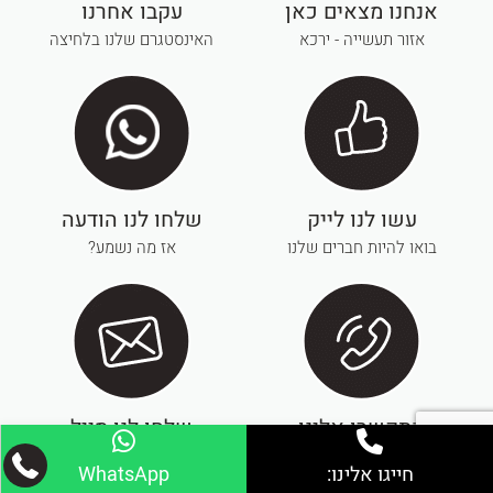
אנחנו מצאים כאן
עקבו אחרנו
אזור תעשייה - ירכא
האינסטגרם שלנו בלחיצה
עשו לנו לייק
שלחו לנו הודעה
בואו להיות חברים שלנו
אז מה נשמע?
התקשרו אלינו
שלחו לנו מייל
dahish9900@gmail.com
050-835-1208
חייגו אלינו:
WhatsApp