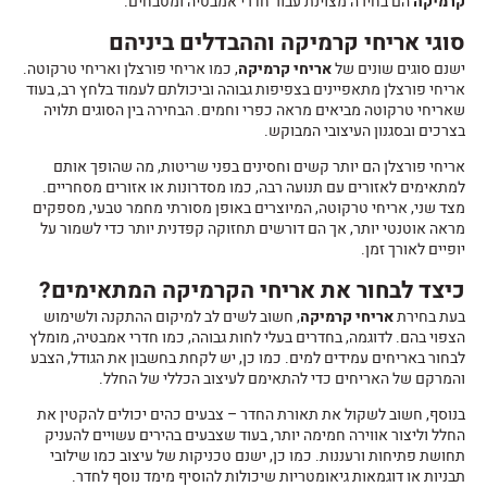
קרמיקה
הם בחירה מצוינת עבור חדרי אמבטיה ומטבחים.
סוגי אריחי קרמיקה וההבדלים ביניהם
ישנם סוגים שונים של
אריחי קרמיקה
, כמו אריחי פורצלן ואריחי טרקוטה.
אריחי פורצלן מתאפיינים בצפיפות גבוהה וביכולתם לעמוד בלחץ רב, בעוד
שאריחי טרקוטה מביאים מראה כפרי וחמים. הבחירה בין הסוגים תלויה
בצרכים ובסגנון העיצובי המבוקש.
אריחי פורצלן הם יותר קשים וחסינים בפני שריטות, מה שהופך אותם
למתאימים לאזורים עם תנועה רבה, כמו מסדרונות או אזורים מסחריים.
מצד שני, אריחי טרקוטה, המיוצרים באופן מסורתי מחמר טבעי, מספקים
מראה אוטנטי יותר, אך הם דורשים תחזוקה קפדנית יותר כדי לשמור על
יופיים לאורך זמן.
כיצד לבחור את אריחי הקרמיקה המתאימים?
בעת בחירת
אריחי קרמיקה
, חשוב לשים לב למיקום ההתקנה ולשימוש
הצפוי בהם. לדוגמה, בחדרים בעלי לחות גבוהה, כמו חדרי אמבטיה, מומלץ
לבחור באריחים עמידים למים. כמו כן, יש לקחת בחשבון את הגודל, הצבע
והמרקם של האריחים כדי להתאימם לעיצוב הכללי של החלל.
בנוסף, חשוב לשקול את תאורת החדר – צבעים כהים יכולים להקטין את
החלל וליצור אווירה חמימה יותר, בעוד שצבעים בהירים עשויים להעניק
תחושת פתיחות ורעננות. כמו כן, ישנם טכניקות של עיצוב כמו שילובי
תבניות או דוגמאות גיאומטריות שיכולות להוסיף מימד נוסף לחדר.