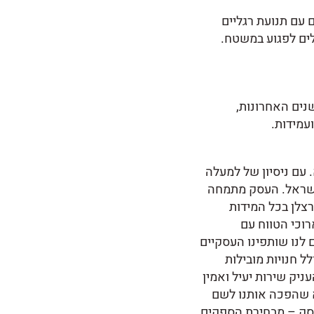
 עם תנועת רגליים
לים לפגוע במשטח.
נים האחרונות,
עמידות.
 מוביל הפועל משנת 1968 באזור התעשייה בירכא. עם ניסיון של למעלה
ישראל. העסק מתמחה
רצלן בכל המידות
וכי הטווח עם
 לנו שותפינו העסקיים
 חנויות מובילות
ניק שירות יעיל ואמין
א שהפכה אותנו לשם
עסק – מבחירת הספקים