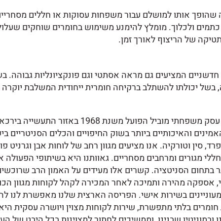
ה שהופך אותו למושלם עבור משפחות עסוקות או חללים מסחריים
 כתמים ולכלוך. מומלץ להימנע משימוש בחומרים שוחקים שעלו
תטיקה של הריצוף לאורך זמן.
חדשניים המציעים גם מראה אסתטי וגם פונקציונליות גבוהה. בש
ה, בשל יכולתו להשתלב ברקיחה חומרית ייחודית המשלבת יוקרה ו
מועדי דאהיש חוסיין – יבואן לגרניט פורצלן ואבן טבעית הוא עסק משפחתי
נים והאיכותיים ביותר בשוק החיפויים והכלים הסניטריים ב
רד, סין וטורקיה. אנו מציעים מגוון רחב של לוחות אבן וגרניט פו
לי מגורים ומרחבים מסחריים. גאוותנו היא בשיתופי הפעולה אר
ר בתחום הסניטציה. קשרים אלו מעידים על האמון הרב שרוכשים
, אספקה מהירה ותמיכה לאחר המכירה לקהל לקוחות מגוון הכולל
המעוניינים בשירות אישי. הפריסה הארצית שלנו מאפשרת לנו להע
ת חומרים בלתי מתפשרת, שירות לקוחות מצוין ויושרה עסקית הי
ובמוניטין שבנינו, וממשיכים לחתור למצוינות בכל היבט של ה