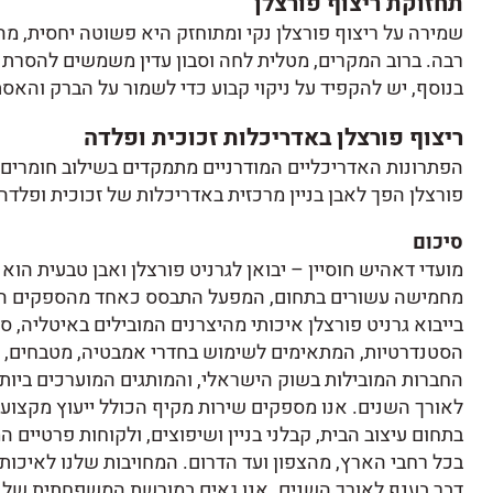
תחזוקת ריצוף פורצלן
שמירה על ריצוף פורצלן נקי ומתוחזק היא פשוטה יחסית, מ
רבה. ברוב המקרים, מטלית לחה וסבון עדין משמשים להסרת
בנוסף, יש להקפיד על ניקוי קבוע כדי לשמור על הברק והאס
ריצוף פורצלן באדריכלות זכוכית ופלדה
הפתרונות האדריכליים המודרניים מתמקדים בשילוב חומרים 
פורצלן הפך לאבן בניין מרכזית באדריכלות של זכוכית ופלד
סיכום
מחמישה עשורים בתחום, המפעל התבסס כאחד מהספקים האמי
בייבוא גרניט פורצלן איכותי מהיצרנים המובילים באיטליה, ספ
הסטנדרטיות, המתאימים לשימוש בחדרי אמבטיה, מטבחים, חל
החברות המובילות בשוק הישראלי, והמותגים המוערכים ביות
לאורך השנים. אנו מספקים שירות מקיף הכולל ייעוץ מקצועי
בתחום עיצוב הבית, קבלני בניין ושיפוצים, ולקוחות פרטיים 
בכל רחבי הארץ, מהצפון ועד הדרום. המחויבות שלנו לאיכו
דבר בענף לאורך השנים. אנו גאים במורשת המשפחתית שלנו 